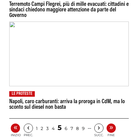
Terremoto Campi Flegrei, più di mille evacuati: cittadini e
sindaci chiedono maggiore attenzione da parte del
Governo
LE PROTESTE
Napoli, caro carburanti: arriva la proroga in CdM, ma lo
sconto sul diesel non basta
«
»
‹
›
5
…
1
2
3
4
6
7
8
9
INIZIO
PREC.
SUCC.
FINE