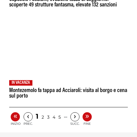
scoperte 49 strutture fantasma, elevate 132 sanzioni
IN VACANZA
Montezemolo fa tappa ad Acciaroli: visita al borgo e cena
sul porto
«
»
‹
›
1
…
2
3
4
5
INIZIO
PREC.
SUCC.
FINE