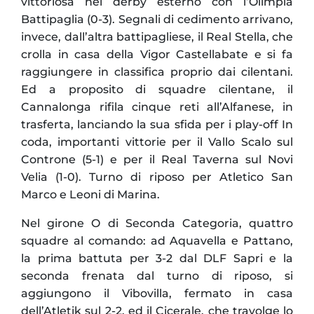
vittoriosa nel derby esterno con l’Olimpia
Battipaglia (0-3). Segnali di cedimento arrivano,
invece, dall’altra battipagliese, il Real Stella, che
crolla in casa della Vigor Castellabate e si fa
raggiungere in classifica proprio dai cilentani.
Ed a proposito di squadre cilentane, il
Cannalonga rifila cinque reti all’Alfanese, in
trasferta, lanciando la sua sfida per i play-off In
coda, importanti vittorie per il Vallo Scalo sul
Controne (5-1) e per il Real Taverna sul Novi
Velia (1-0). Turno di riposo per Atletico San
Marco e Leoni di Marina.
Nel girone O di Seconda Categoria, quattro
squadre al comando: ad Aquavella e Pattano,
la prima battuta per 3-2 dal DLF Sapri e la
seconda frenata dal turno di riposo, si
aggiungono il Vibovilla, fermato in casa
dell’Atletik sul 2-2, ed il Cicerale, che travolge lo