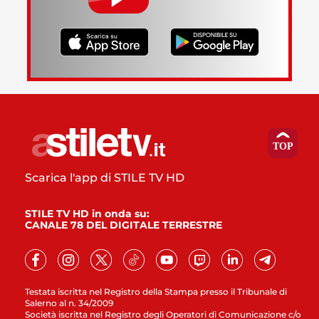
Scarica l'app di STILE TV HD
STILE TV HD in onda su:
CANALE 78 DEL DIGITALE TERRESTRE
Testata iscritta nel Registro della Stampa presso il Tribunale di
Salerno al n. 34/2009
Società iscritta nel Registro degli Operatori di Comunicazione c/o