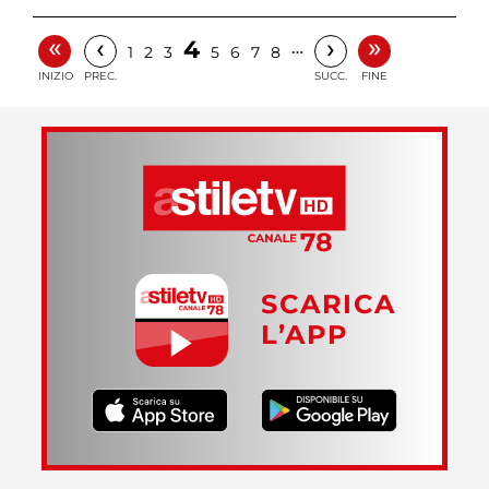
«
»
‹
›
4
…
1
2
3
5
6
7
8
INIZIO
PREC.
SUCC.
FINE
SCARICA
L’APP