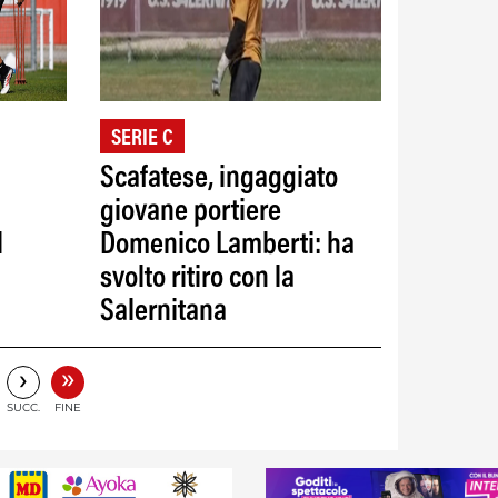
SERIE C
Scafatese, ingaggiato
giovane portiere
l
Domenico Lamberti: ha
svolto ritiro con la
Salernitana
»
›
SUCC.
FINE