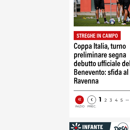
STREGHE IN CAMPO
Coppa Italia, turno
preliminare segna
debutto ufficiale de
Benevento: sfida al
Ravenna
«
‹
1
…
2
3
4
5
INIZIO
PREC.