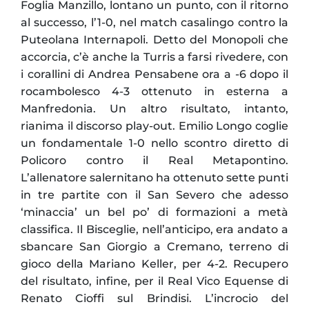
Foglia Manzillo, lontano un punto, con il ritorno
al successo, l’1-0, nel match casalingo contro la
Puteolana Internapoli. Detto del Monopoli che
accorcia, c’è anche la Turris a farsi rivedere, con
i corallini di Andrea Pensabene ora a -6 dopo il
rocambolesco 4-3 ottenuto in esterna a
Manfredonia. Un altro risultato, intanto,
rianima il discorso play-out. Emilio Longo coglie
un fondamentale 1-0 nello scontro diretto di
Policoro contro il Real Metapontino.
L’allenatore salernitano ha ottenuto sette punti
in tre partite con il San Severo che adesso
‘minaccia’ un bel po’ di formazioni a metà
classifica. Il Bisceglie, nell’anticipo, era andato a
sbancare San Giorgio a Cremano, terreno di
gioco della Mariano Keller, per 4-2. Recupero
del risultato, infine, per il Real Vico Equense di
Renato Cioffi sul Brindisi. L’incrocio del