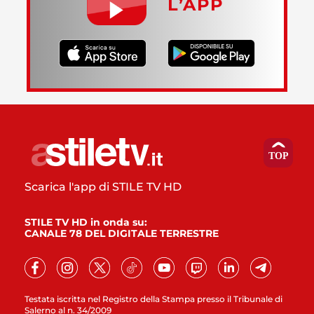
L’APP
Scarica l'app di STILE TV HD
STILE TV HD in onda su:
CANALE 78 DEL DIGITALE TERRESTRE
Testata iscritta nel Registro della Stampa presso il Tribunale di
Salerno al n. 34/2009