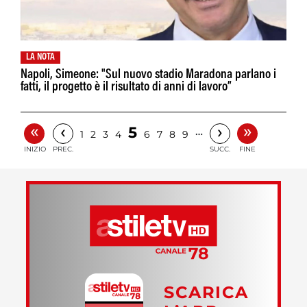
LA NOTA
Napoli, Simeone: "Sul nuovo stadio Maradona parlano i
fatti, il progetto è il risultato di anni di lavoro”
«
»
‹
›
5
…
1
2
3
4
6
7
8
9
INIZIO
PREC.
SUCC.
FINE
SCARICA