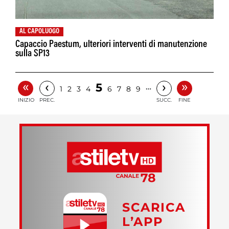
AL CAPOLUOGO
Capaccio Paestum, ulteriori interventi di manutenzione
sulla SP13
«
»
‹
›
5
…
1
2
3
4
6
7
8
9
INIZIO
PREC.
SUCC.
FINE
SCARICA
L’APP