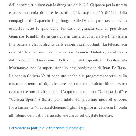
dell’accordo stipulato con la dirigenza della U.S. Calpazio per la ripresa
e messa in onda di tutte le partite della stagione 2010/2011 della
compagine di Capaccio Capoluogo. StileTV, dunque, trasmetterà in
esclusiva tutte le gare della formazione granata cara al presidente
Gennaro Rinaldi
, sia in casa che in trasferta, con relative interviste a
fine partita e gli highlights delle azioni più importanti. La telecronaca
sarà affidata al noto commentatore
Franco Galietta
, coadiuvato
dall’assistente
Giovanna Veltri
e dall’operatore
Ferdinando
Massanova
, con la supervisione in post produzione di
Ivan De Rosa
.
La coppia Galietta-Veltri condurrà anche due programmi sportivi sulla
nostra emittente sul digitale terrestre, inerenti il calcio dilettantistico
campano e molti altri sport. L’appuntamento con “Galietta Gol” e
“Galietta Sport” è fissato per l’inizio del prossimo mese di ottobre.
Prossimamente Vi comunicheremo i giorni e gli orari di messa in onda
all’interno del nostro palinsesto televisivo sul digitale terrestre.
Per vedere la partita e le interviste cliccare qui.