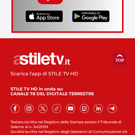
Scarica l'app di STILE TV HD
STILE TV HD in onda su:
CANALE 78 DEL DIGITALE TERRESTRE
Testata iscritta nel Registro della Stampa presso il Tribunale di
Salerno al n. 34/2009
Società iscritta nel Registro degli Operatori di Comunicazione c/o