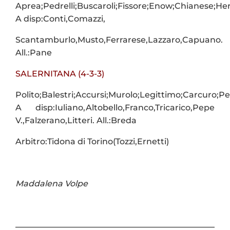
Aprea;Pedrelli;Buscaroli;Fissore;Enow;Chianese;He
A disp:Conti,Comazzi,
Scantamburlo,Musto,Ferrarese,Lazzaro,Capuano.
All.:Pane
SALERNITANA (4-3-3)
Polito;Balestri;Accursi;Murolo;Legittimo;Carcuro
A disp:Iuliano,Altobello,Franco,Tricarico,Pepe
V.,Falzerano,Litteri. All.:Breda
Arbitro:Tidona di Torino(Tozzi,Ernetti)
Maddalena Volpe