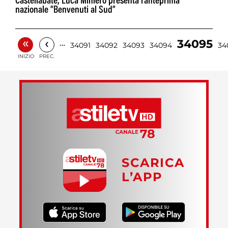
Castellabate, Luca Miniero presenta l’anteprima
nazionale “Benvenuti al Sud”
«
‹
34095
…
34091
34092
34093
34094
34
INIZIO
PREC.
SCARICA
L’APP