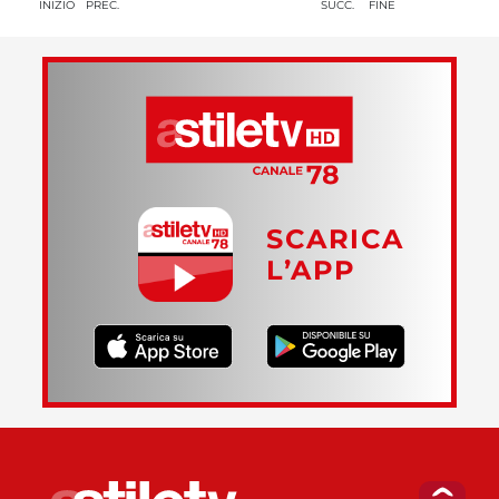
INIZIO
PREC.
SUCC.
FINE
SCARICA
L’APP