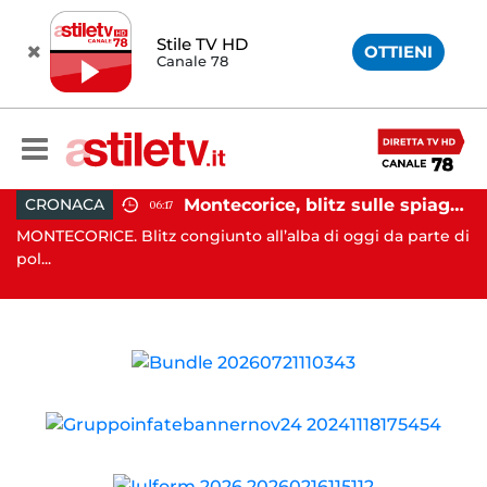
Stile TV HD
OTTIENI
Canale 78
assi e Rizzo incontrano Fico: “Intesa per potenziare servizi”
Montecorice, blitz sulle spiagge libere: sequestrati oltre 300 ombrelloni e lettini lasciati sull’arenile
CRONACA
06:17
nta
MONTECORICE. Blitz congiunto all’alba di oggi da parte di
CA
pol...
il .