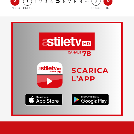
‹
›
5
…
1
2
3
4
6
7
8
9
INIZIO
PREC.
SUCC.
FINE
SCARICA
L’APP