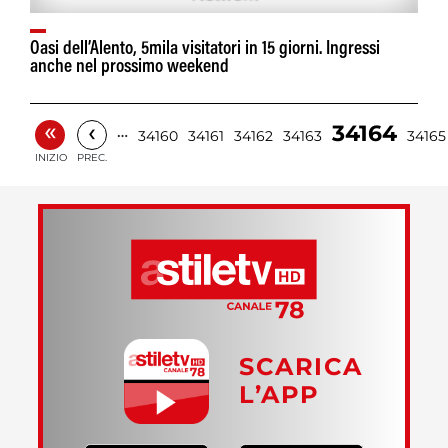
Oasi dell’Alento, 5mila visitatori in 15 giorni. Ingressi
anche nel prossimo weekend
«
‹
34164
…
34160
34161
34162
34163
34165
INIZIO
PREC.
SCARICA
L’APP