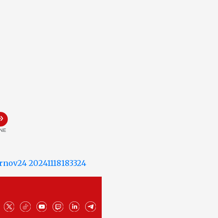
»
INE