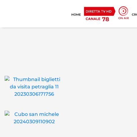
HOME
CR