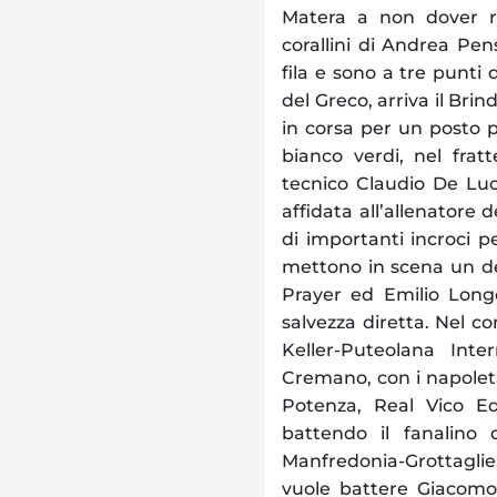
Matera a non dover ri
corallini di Andrea Pe
fila e sono a tre punti 
del Greco, arriva il Brin
in corsa per un posto p
bianco verdi, nel frat
tecnico Claudio De Luc
affidata all’allenatore 
di importanti incroci 
mettono in scena un de
Prayer ed Emilio Longo
salvezza diretta. Nel 
Keller-Puteolana Int
Cremano, con i napoletan
Potenza, Real Vico Eq
battendo il fanalino
Manfredonia-Grottaglie
vuole battere Giacomo 