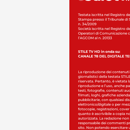
Testata iscritta nel Registro de
Stampa presso il Tribunale di 
n. 34/2009
Società iscritta nel Registro de
Operatori di Comunicazione c
l’AGCOM al n. 20133
STILE TV HD in onda su:
CANALE 78 DEL DIGITALE T
La riproduzione dei contenuti
giornalistici della testata STI
riservata. Pertanto, è vietata l
riproduzione e l’uso, anche par
testi, fotografie, contenuti au
filmati, loghi, grafiche aziendal
pubblicitarie, con qualsiasi di
elettronico/digitale o per mez
fotocopie, registrazioni, cover
quanto è ascrivibile a copia n
autorizzata. La redazione non
responsabile dei commenti pr
sito. Non potendo esercitare 