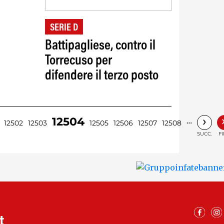
SERIE D
Battipagliese, contro il
Torrecuso per
difendere il terzo posto
›
12504
…
12502
12503
12505
12506
12507
12508
SUCC.
F