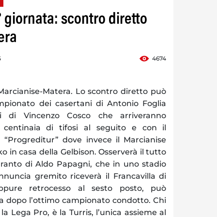
1° giornata: scontro diretto
era
5
4674
Marcianise-Matera. Lo scontro diretto può
pionato dei casertani di Antonio Foglia
ni di Vincenzo Cosco che arriveranno
centinaia di tifosi al seguito e con il
l “Progreditur” dove invece il Marcianise
ko in casa della Gelbison. Osserverà il tutto
Taranto di Aldo Papagni, che in uno stadio
nuncia gremito riceverà il Francavilla di
ppure retrocesso al sesto posto, può
ta dopo l’ottimo campionato condotto. Chi
a Lega Pro, è la Turris, l’unica assieme al