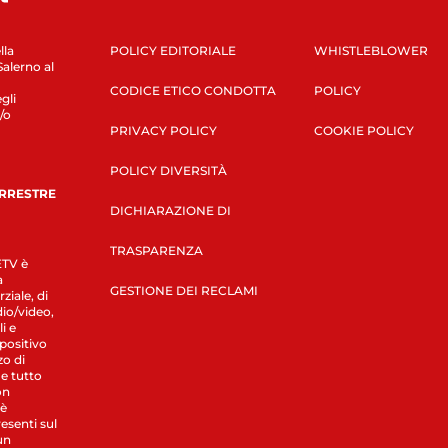
lla
POLICY EDITORIALE
WHISTLEBLOWER
Salerno al
CODICE ETICO CONDOTTA
POLICY
gli
/o
PRIVACY POLICY
COOKIE POLICY
POLICY DIVERSITÀ
ERRESTRE
DICHIARAZIONE DI
TRASPARENZA
LETV è
a
GESTIONE DEI RECLAMI
ziale, di
dio/video,
i e
spositivo
zo di
 e tutto
on
 è
esenti sul
un