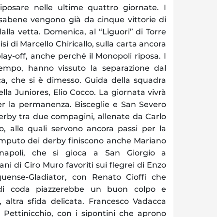
posare nelle ultime quattro giornate. I
nsabene vengono già da cinque vittorie di
dalla vetta. Domenica, al “Liguori” di Torre
disi di Marcello Chiricallo, sulla carta ancora
lay-off, anche perché il Monopoli riposa. I
tempo, hanno vissuto la separazione dal
a, che si è dimesso. Guida della squadra
della Juniores, Elio Cocco. La giornata vivrà
per la permanenza. Bisceglie e San Severo
rby tra due compagini, allenate da Carlo
, alle quali servono ancora passi per la
computo dei derby finiscono anche Mariano
ernapoli, che si gioca a San Giorgio a
i di Ciro Muro favoriti sui flegrei di Enzo
uense-Gladiator, con Renato Cioffi che
 di coda piazzerebbe un buon colpo e
, altra sfida delicata. Francesco Vadacca
Pettinicchio, con i sipontini che aprono