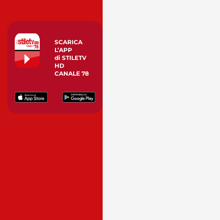
SCARICA
L’APP
di STILETV
HD
CANALE 78