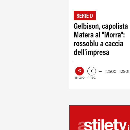
SERIE D
Gelbison, capolista
Matera al "Morra":
rossoblu a caccia
dell'impresa
«
‹
…
12500
12501
INIZIO
PREC.