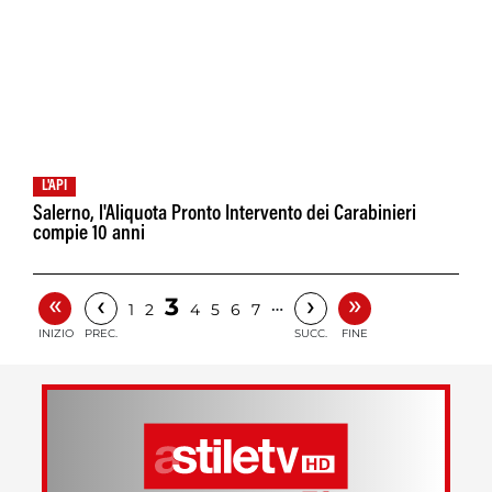
L'API
Salerno, l'Aliquota Pronto Intervento dei Carabinieri
compie 10 anni
«
»
‹
›
3
…
1
2
4
5
6
7
INIZIO
PREC.
SUCC.
FINE