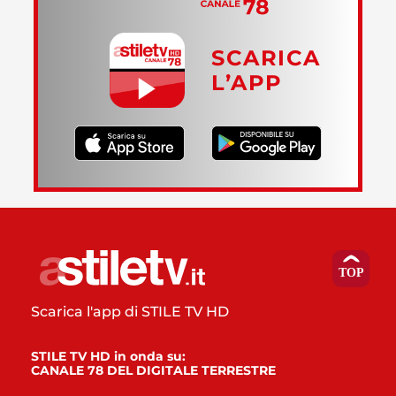
SCARICA
L’APP
Scarica l'app di STILE TV HD
STILE TV HD in onda su:
CANALE 78 DEL DIGITALE TERRESTRE