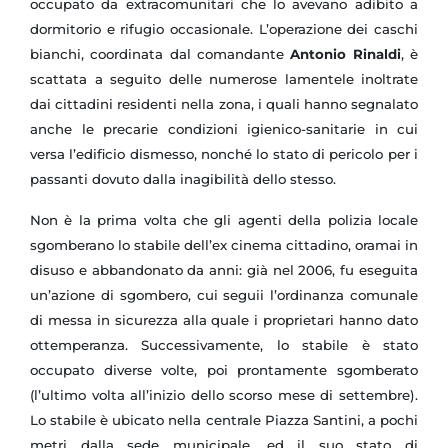
occupato da extracomunitari che lo avevano adibito a
dormitorio e rifugio occasionale. L’operazione dei caschi
bianchi, coordinata dal comandante
Antonio Rinaldi
, è
scattata a seguito delle numerose lamentele inoltrate
dai cittadini residenti nella zona, i quali hanno segnalato
anche le precarie condizioni igienico-sanitarie in cui
versa l’edificio dismesso, nonché lo stato di pericolo per i
passanti dovuto dalla inagibilità dello stesso.
Non è la prima volta che gli agenti della polizia locale
sgomberano lo stabile dell’ex cinema cittadino, oramai in
disuso e abbandonato da anni: già nel 2006, fu eseguita
un’azione di sgombero, cui seguii l’ordinanza comunale
di messa in sicurezza alla quale i proprietari hanno dato
ottemperanza. Successivamente, lo stabile è stato
occupato diverse volte, poi prontamente sgomberato
(l’ultimo volta all’inizio dello scorso mese di settembre).
Lo stabile è ubicato nella centrale Piazza Santini, a pochi
metri dalla sede municipale, ed il suo stato di