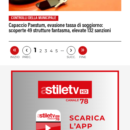
CONTROLLI DELLA MUNICIPALE
Capaccio Paestum, evasione tassa di soggiorno:
scoperte 49 strutture fantasma, elevate 132 sanzioni
«
»
‹
›
1
…
2
3
4
5
INIZIO
PREC.
SUCC.
FINE
SCARICA
L’APP