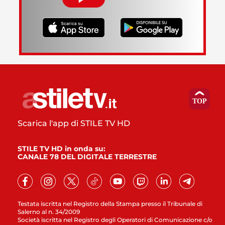
Scarica l'app di STILE TV HD
STILE TV HD in onda su:
CANALE 78 DEL DIGITALE TERRESTRE
Testata iscritta nel Registro della Stampa presso il Tribunale di
Salerno al n. 34/2009
Società iscritta nel Registro degli Operatori di Comunicazione c/o