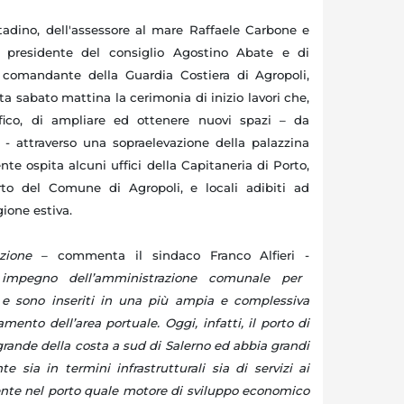
tadino, dell'assessore al mare Raffaele Carbone e
el presidente del consiglio Agostino Abate e di
l comandante della Guardia Costiera di Agropoli,
ta sabato mattina la cerimonia di inizio lavori che,
ifico, di ampliare ed ottenere nuovi spazi – da
i - attraverso una sopraelevazione della palazzina
te ospita alcuni uffici della Capitaneria di Porto,
to del Comune di Agropoli, e locali adibiti ad
gione estiva.
vazione
– commenta il sindaco Franco Alfieri -
impegno dell’amministrazione comunale per
li e sono inseriti in una più ampia e complessiva
nto dell’area portuale. Oggi, infatti, il porto di
 grande della costa a sud di Salerno ed abbia grandi
te sia in termini infrastrutturali sia di servizi ai
ente nel porto quale motore di sviluppo economico