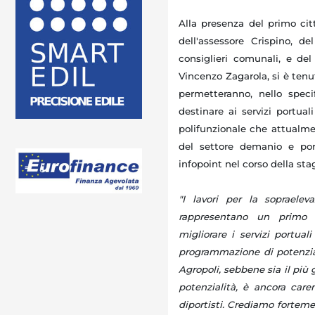
Alla presenza del primo cit
dell'assessore Crispino, d
consiglieri comunali, e de
Vincenzo Zagarola, si è tenu
permetteranno, nello spec
destinare ai servizi portual
polifunzionale che attualmen
del settore demanio e por
infopoint nel corso della sta
"I lavori per la sopraele
rappresentano un primo 
migliorare i servizi portua
programmazione di potenziame
Agropoli, sebbene sia il più
potenzialità, è ancora caren
diportisti. Crediamo fortem