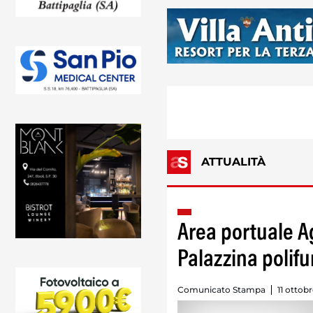
ATTUALITÀ
Area portuale Agr
Palazzina polif
Comunicato Stampa
11 ottob