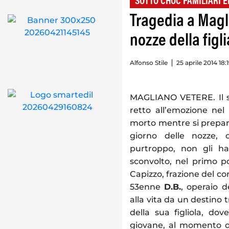
SOTTO CHOC FAMILIARI E
Tragedia a Magl
nozze della figli
Alfonso Stile
25 aprile 2014 18:
MAGLIANO VETERE. Il 
retto all’emozione nel
morto mentre si prepar
giorno delle nozze, 
purtroppo, non gli 
sconvolto, nel primo p
Capizzo, frazione del co
53enne
D.B.
, operaio 
alla vita da un destino 
della sua figliola, dov
giovane, al momento del