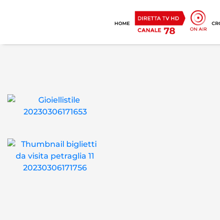
HOME
CR