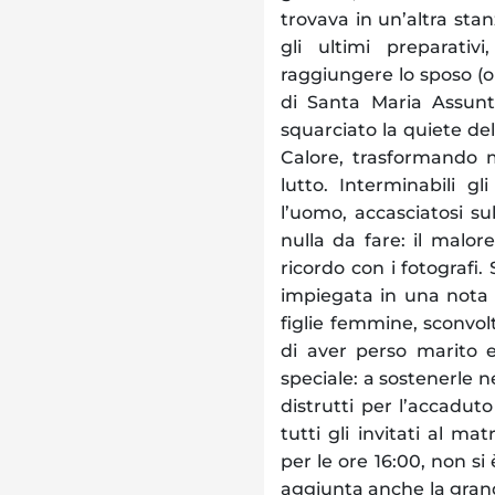
trovava in un’altra stan
gli ultimi preparativ
raggiungere lo sposo (o
di Santa Maria Assunta
squarciato la quiete del
Calore, trasformando mo
lutto. Interminabili gl
l’uomo, accasciatosi s
nulla da fare: il malor
ricordo con i fotografi
impiegata in una nota 
figlie femmine, sconvo
di aver perso marito 
speciale: a sostenerle ne
distrutti per l’accaduto
tutti gli invitati al ma
per le ore 16:00, non s
aggiunta anche la grand