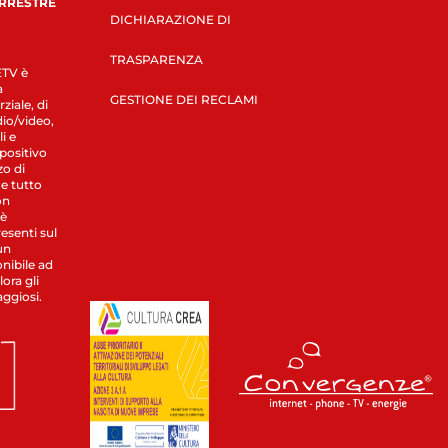
ERRESTRE
DICHIARAZIONE DI
TRASPARENZA
LETV è
a
GESTIONE DEI RECLAMI
ziale, di
dio/video,
i e
spositivo
zo di
 e tutto
on
 è
esenti sul
un
nibile ad
ora gli
aggiosi.