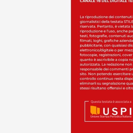
CANALE 78 DEL DIGITALE T
La riproduzione dei contenuti
giornalistici della testata STI
riservata. Pertanto, è vietata l
riproduzione e l’uso, anche par
testi, fotografie, contenuti au
filmati, loghi, grafiche aziendal
pubblicitarie, con qualsiasi di
elettronico/digitale o per mez
fotocopie, registrazioni, cover
quanto è ascrivibile a copia n
autorizzata. La redazione non
responsabile dei commenti pr
sito. Non potendo esercitare 
controllo continuo resta dispo
eliminarli su segnalazione qual
stessi risultano offensivi e oltr