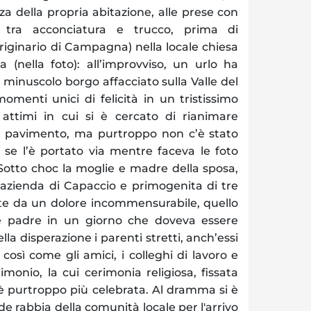
za della propria abitazione, alle prese con
i, tra acconciatura e trucco, prima di
riginario di Campagna) nella locale chiesa
 (nella foto): all’improvviso, un urlo ha
 minuscolo borgo affacciato sulla Valle del
menti unici di felicità in un tristissimo
i attimi in cui si è cercato di rianimare
ul pavimento, ma purtroppo non c’è stato
e se l’è portato via mentre faceva le foto
. Sotto choc la moglie e madre della sposa,
azienda di Capaccio e primogenita di tre
lte da un dolore incommensurabile, quello
e padre in un giorno che doveva essere
lla disperazione i parenti stretti, anch’essi
 così come gli amici, i colleghi di lavoro e
trimonio, la cui cerimonia religiosa, fissata
i è purtroppo più celebrata. Al dramma si è
e rabbia della comunità locale per l'arrivo