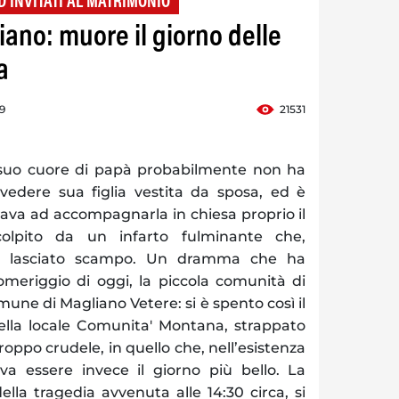
D INVITATI AL MATRIMONIO
iano: muore il giorno delle
a
19
21531
suo cuore di papà probabilmente non ha
 vedere sua figlia vestita da sposa, ed è
ava ad accompagnarla in chiesa proprio il
colpito da un infarto fulminante che,
ha lasciato scampo. Un dramma che ha
omeriggio di oggi, la piccola comunità di
mune di Magliano Vetere: si è spento così il
della locale Comunita' Montana, strappato
troppo crudele, in quello che, nell’esistenza
eva essere invece il giorno più bello. La
la tragedia avvenuta alle 14:30 circa, si