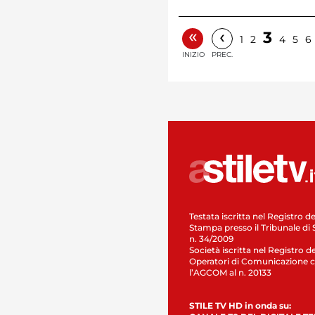
«
‹
3
1
2
4
5
6
INIZIO
PREC.
Testata iscritta nel Registro de
Stampa presso il Tribunale di 
n. 34/2009
Società iscritta nel Registro de
Operatori di Comunicazione c
l’AGCOM al n. 20133
STILE TV HD in onda su: