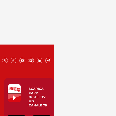
SCARICA
L’APP
di STILETV
HD
CANALE 78