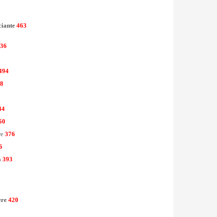
ciante
463
36
494
8
44
50
re
376
6
a
393
ere
420