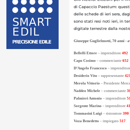
di Capaccio Paestum: questi 
delle schede di ieri sera, dag
sono stati resi noti ieri, in 
digitale terrestre dalla nost
Giuseppe Guglielmotti, 70 anni - 
Bellelli Ettore
– imprenditore
492
Capo Cosimo
– commerciante
652
D’Angelo Francesco
– imprenditor
Desiderio Vito
– rappresentante
42
Merola Vittorio
– Presidente Merca
Naddeo Michele
– commerciante
3
Palmieri Antonio
– imprenditore
5
Sorgente Marino
– imprenditore
4
Tommasini Luigi
– ristoratore
390
Voza Benedetto
– impiegato
517