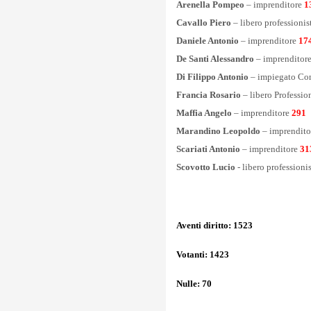
Arenella Pompeo
– imprenditore
1
Cavallo Piero
– libero professioni
Daniele Antonio
– imprenditore
17
De Santi Alessandro
– imprenditor
Di Filippo Antonio
– impiegato Con
Francia Rosario
– libero Professio
Maffia Angelo
– imprenditore
291
Marandino Leopoldo
– imprendit
Scariati Antonio
– imprenditore
31
Scovotto Lucio
- libero professioni
Aventi diritto: 1523
Votanti: 1423
Nulle: 70