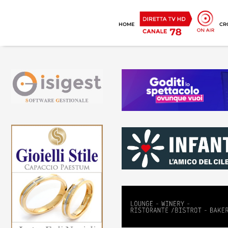
HOME
CR