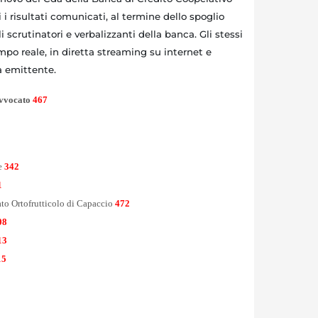
i risultati comunicati, al termine dello spoglio
li scrutinatori e verbalizzanti della banca. Gli stessi
tempo reale, in diretta streaming su internet e
ra emittente.
avvocato
467
e
342
1
to Ortofrutticolo di Capaccio
472
08
13
15