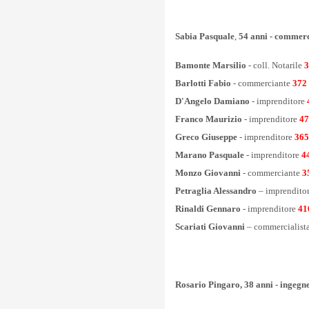
Sabia Pasquale
,
54 anni - commer
Bamonte Marsilio
- coll. Notarile
3
Barlotti Fabio
- commerciante
372
D'Angelo Damiano
- imprenditore
Franco Maurizio
- imprenditore
47
Greco Giuseppe
- imprenditore
365
Marano Pasquale
- imprenditore
4
Monzo Giovanni
- commerciante
3
Petraglia Alessandro
– imprendito
Rinaldi Gennaro
- imprenditore
41
Scariati Giovanni
– commercialist
Rosario Pingaro, 38 anni - ingegn