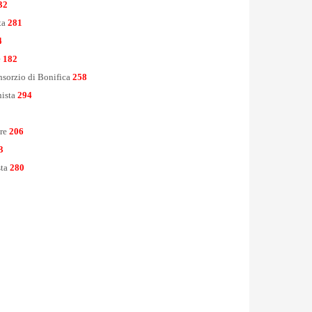
32
sta
281
4
e
182
sorzio di Bonifica
258
nista
294
ore
206
3
sta
280