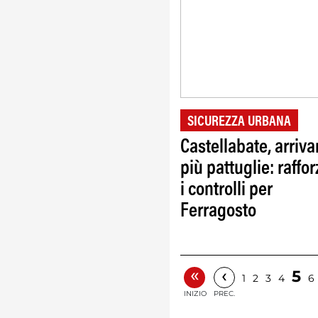
SICUREZZA URBANA
Castellabate, arriv
più pattuglie: raffor
i controlli per
Ferragosto
«
‹
5
1
2
3
4
6
INIZIO
PREC.