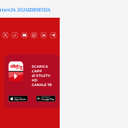
SCARICA
L’APP
di STILETV
HD
CANALE 78