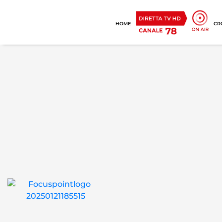
HOME
CR