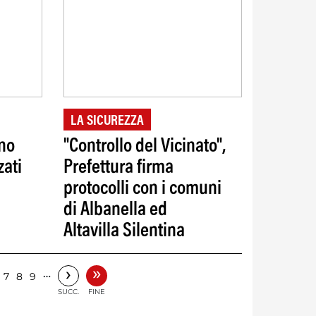
LA SICUREZZA
ano
"Controllo del Vicinato",
zati
Prefettura firma
protocolli con i comuni
di Albanella ed
Altavilla Silentina
»
›
…
7
8
9
SUCC.
FINE