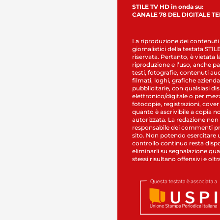
STILE TV HD in onda su:
CANALE 78 DEL DIGITALE T
La riproduzione dei contenuti
giornalistici della testata STI
riservata. Pertanto, è vietata l
riproduzione e l’uso, anche par
testi, fotografie, contenuti au
filmati, loghi, grafiche aziendal
pubblicitarie, con qualsiasi di
elettronico/digitale o per mez
fotocopie, registrazioni, cover
quanto è ascrivibile a copia n
autorizzata. La redazione non
responsabile dei commenti pr
sito. Non potendo esercitare 
controllo continuo resta dispo
eliminarli su segnalazione qual
stessi risultano offensivi e oltr