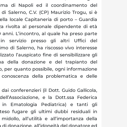
tima di Napoli ed il coordinamento del
i Salerno, C.V. (CP) Maurizio Trogu, si è
della locale Capitaneria di porto – Guardia
a rivolta al personale dipendente di età
0 anni.
L’incontro, al quale ha preso parte
n servizio presso gli altri Uffici del
o di Salerno, ha riscosso vivo interesse
zato l’auspicato fine di sensibilizzare gli
ma della donazione e del trapianto del
, per quanto possibile, ogni informazione
 conoscenza della problematica e delle
i dai conferenzieri (il Dott. Guido Gallicola,
ell’Associazione, e la Dott.ssa Federica
ta in Ematologia Pediatrica) e tanti gli
teso fugare gli ultimi dubbi residuali in
midollo, all’utilità e all’importanza della
 di donazione, all’idoneità del donatore ed