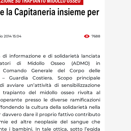
ZIONE SU TRAPIANTO MIDOLLO OSSEO
e la Capitaneria insieme per
o 2014 15:04
7688
i informazione e di solidarietà lanciata
onatori di Midollo Osseo (ADMO) in
il Comando Generale del Corpo delle
o – Guardia Costiera.
Scopo principale
 di avviare un’attività di sensibilizzazione
 trapianto del midollo osseo rivolta al
perante presso le diverse ramificazioni
iffondendo la cultura della solidarietà nella
 davvero dare il proprio fattivo contributo
mie ed altre neoplasie del sangue che
nte i bambini.
In tale ottica, sotto l’egida