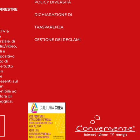
POLICY DIVERSITÀ
ERRESTRE
DICHIARAZIONE DI
TRASPARENZA
LETV è
a
GESTIONE DEI RECLAMI
ziale, di
dio/video,
i e
spositivo
zo di
 e tutto
on
 è
esenti sul
un
nibile ad
ora gli
aggiosi.