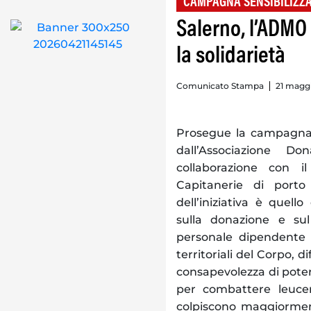
CAMPAGNA SENSIBILIZZA
Salerno, l’ADMO 
la solidarietà
Comunicato Stampa
21 maggi
Prosegue la campagna d
dall’Associazione D
collaborazione con 
Capitanerie di port
dell’iniziativa è quello
sulla donazione e sul
personale dipendente o
territoriali del Corpo, d
consapevolezza di poter
per combattere leuce
colpiscono maggiorme