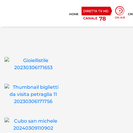
HOME
CR