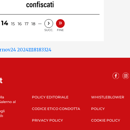
confiscati
»
›
14
…
15
16
17
18
SUCC.
FINE
lla
POLICY EDITORIALE
WHISTLEBLOWER
Salerno al
CODICE ETICO CONDOTTA
POLICY
gli
/o
PRIVACY POLICY
COOKIE POLICY