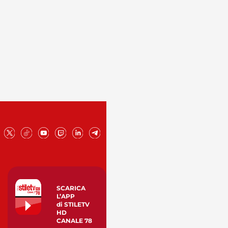
SCARICA
L’APP
di STILETV
HD
CANALE 78