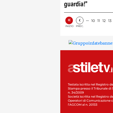
guardia!"
«
‹
…
10
11
12
13
INIZIO
PREC.
Testata iscritta nel Registro de
Stampa presso il Tribunale di 
n. 34/2009
Società iscritta nel Registro de
Operatori di Comunicazione c
l’AGCOM al n. 20133