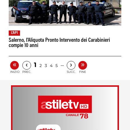
L'API
Salerno, l'Aliquota Pronto Intervento dei Carabinieri
compie 10 anni
«
»
‹
›
1
…
2
3
4
5
INIZIO
PREC.
SUCC.
FINE