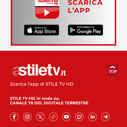
SCARICA
L’APP
Scarica l'app di STILE TV HD
STILE TV HD in onda su:
CANALE 78 DEL DIGITALE TERRESTRE