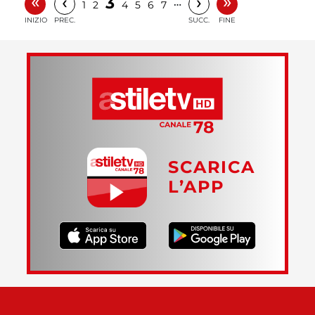
«
»
‹
›
3
…
1
2
4
5
6
7
INIZIO
PREC.
SUCC.
FINE
SCARICA
L’APP