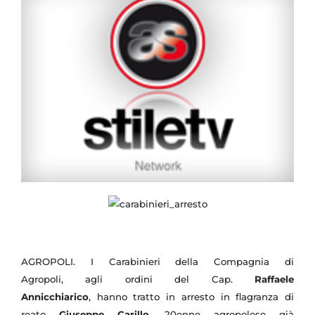
AGROPOLI. I Carabinieri della Compagnia di
Agropoli, agli ordini del
Cap.
Raffaele
Annicchiarico
,
hanno tratto in arresto in flagranza di
reato
Giuseppe Carillo
, 20enne agropolese già