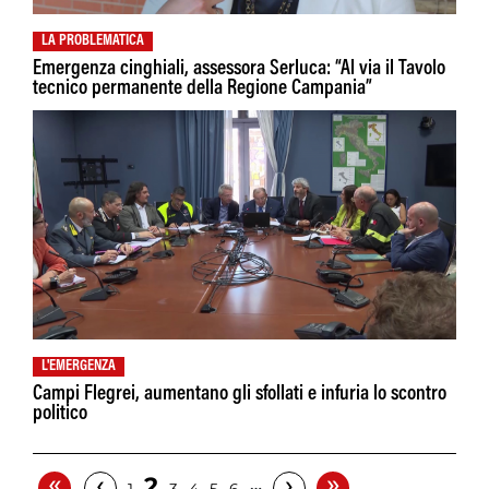
LA PROBLEMATICA
Emergenza cinghiali, assessora Serluca: “Al via il Tavolo
tecnico permanente della Regione Campania”
L'EMERGENZA
Campi Flegrei, aumentano gli sfollati e infuria lo scontro
politico
«
»
‹
›
2
…
1
3
4
5
6