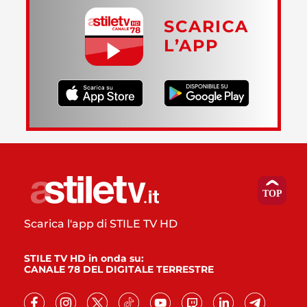
SCARICA
L’APP
Scarica l'app di STILE TV HD
STILE TV HD in onda su:
CANALE 78 DEL DIGITALE TERRESTRE