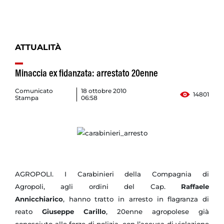
ATTUALITÀ
Minaccia ex fidanzata: arrestato 20enne
Comunicato
18 ottobre 2010
14801
Stampa
06:58
AGROPOLI. I Carabinieri della Compagnia di
Agropoli, agli ordini del
Cap.
Raffaele
Annicchiarico
,
hanno tratto in arresto in flagranza di
reato
Giuseppe Carillo
, 20enne agropolese già
conosciuto alle forze di polizia, con l’accusa di violazione