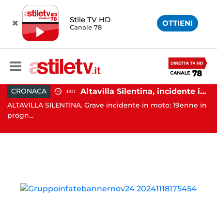
Stile TV HD
OTTIENI
Canale 78
Salerno, colpi di pistola esplosi a Pastena: paura tra i residenti
Altavilla Silentina, incidente in moto nella notte: 19enne in prognosi riservata
CRONACA
18:11
ALTAVILLA SILENTINA. Grave incidente in moto: 19enne in
C
progn...
ab