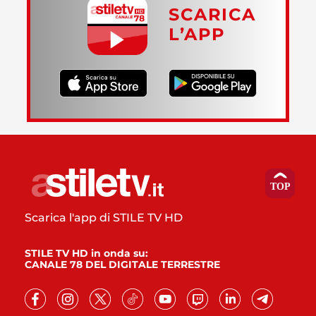
SCARICA
L’APP
Scarica l'app di STILE TV HD
STILE TV HD in onda su:
CANALE 78 DEL DIGITALE TERRESTRE