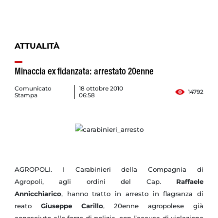
ATTUALITÀ
Minaccia ex fidanzata: arrestato 20enne
Comunicato
18 ottobre 2010
14792
Stampa
06:58
AGROPOLI. I Carabinieri della Compagnia di
Agropoli, agli ordini del
Cap.
Raffaele
Annicchiarico
,
hanno tratto in arresto in flagranza di
reato
Giuseppe Carillo
, 20enne agropolese già
conosciuto alle forze di polizia, con l’accusa di violazione