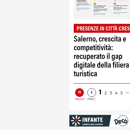
PRESENZE IN CITTÀ CRES
Salerno, crescita e
competitività:
recuperato il gap
digitale della filiera
turistica
«
‹
1
…
2
3
4
5
INIZIO
PREC.