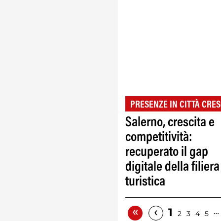
PRESENZE IN CITTÀ CRES
Salerno, crescita e
competitività:
recuperato il gap
digitale della filiera
turistica
«
‹
1
…
2
3
4
5