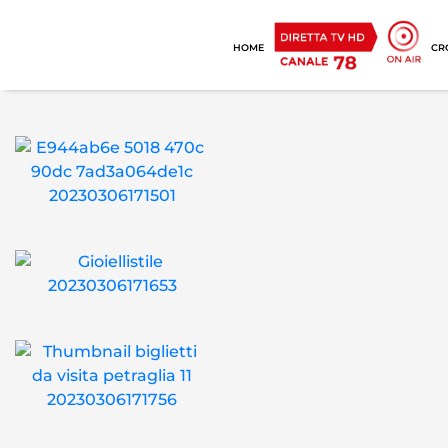
HOME
CR