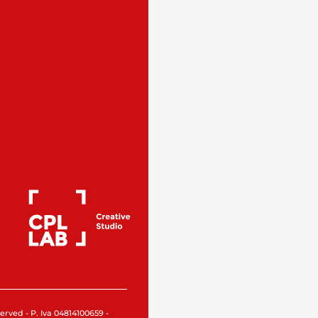
rved - P. Iva 04814100659 -