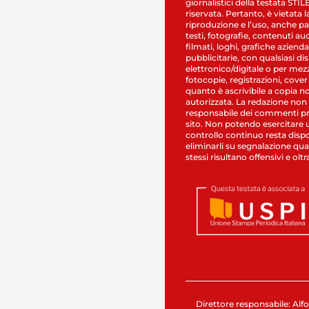
giornalistici della testata STI
riservata. Pertanto, è vietata l
riproduzione e l’uso, anche par
testi, fotografie, contenuti au
filmati, loghi, grafiche aziendal
pubblicitarie, con qualsiasi di
elettronico/digitale o per mez
fotocopie, registrazioni, cover
quanto è ascrivibile a copia n
autorizzata. La redazione non
responsabile dei commenti pr
sito. Non potendo esercitare 
controllo continuo resta dispo
eliminarli su segnalazione qual
stessi risultano offensivi e oltr
Direttore responsabile: Alfo