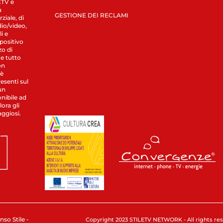
LETV è
a
GESTIONE DEI RECLAMI
ziale, di
dio/video,
i e
spositivo
zo di
 e tutto
on
 è
esenti sul
un
nibile ad
ora gli
aggiosi.
nso Stile -
Copyright 2023 STILETV NETWORK - All rights rese