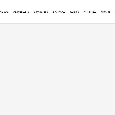
ONACA
GIUDIZIARIA
ATTUALITÀ
POLITICA
SANITÀ
CULTURA
EVENTI