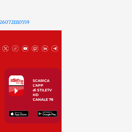
SCARICA
L’APP
di STILETV
HD
CANALE 78