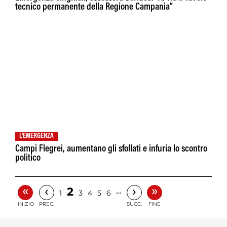
tecnico permanente della Regione Campania”
L'EMERGENZA
Campi Flegrei, aumentano gli sfollati e infuria lo scontro
politico
«
»
‹
›
2
…
1
3
4
5
6
INIZIO
PREC.
SUCC.
FINE