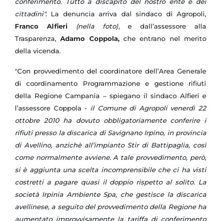
conferimento. Tutto a discapito del nostro ente e dei
cittadini".
La denuncia arriva dal sindaco di Agropoli,
Franco Alfieri
(nella foto),
e dall’assessore alla
Trasparenza,
Adamo Coppola,
che entrano nel merito
della vicenda.
"Con provvedimento del coordinatore dell’Area Generale
di coordinamento Programmazione e gestione rifiuti
della Regione Campania – spiegano il sindaco Alfieri e
l’assessore Coppola -
il Comune di Agropoli venerdì 22
ottobre 2010 ha dovuto obbligatoriamente conferire i
rifiuti presso la discarica di Savignano Irpino, in provincia
di Avellino, anzichè all’impianto Stir di Battipaglia, così
come normalmente avviene. A tale provvedimento, però,
si è aggiunta una scelta incomprensibile che ci ha visti
costretti a pagare quasi il doppio rispetto al solito. La
società Irpinia Ambiente Spa, che gestisce la discarica
avellinese, a seguito del provvedimento della Regione ha
aumentato improvvisamente la tariffa di conferimento