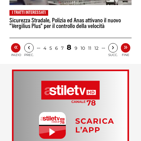
I TRATTI INTERESSATI
Sicurezza Stradale, Polizia ed Anas attivano il nuovo
"Vergilius Plus" per il controllo della velocità
«
»
‹
›
8
…
…
4
5
6
7
9
10
11
12
INIZIO
PREC.
SUCC.
FINE
SCARICA
L’APP