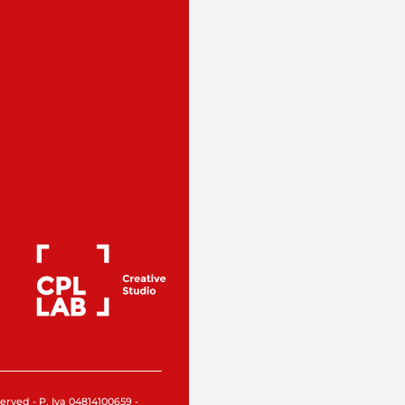
rved - P. Iva 04814100659 -