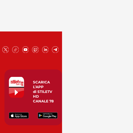
SCARICA
L’APP
di STILETV
HD
CANALE 78