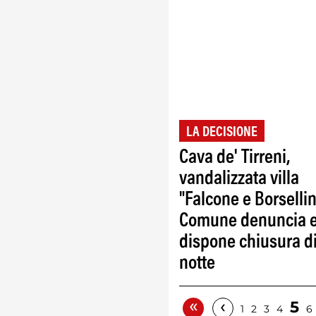
LA DECISIONE
Cava de' Tirreni,
vandalizzata villa
"Falcone e Borsellin
Comune denuncia 
dispone chiusura d
notte
«
‹
5
1
2
3
4
6