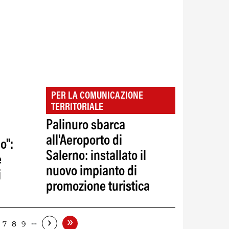
PER LA COMUNICAZIONE
TERRITORIALE
Palinuro sbarca
all'Aeroporto di
o":
Salerno: installato il
e
nuovo impianto di
i
promozione turistica
»
›
…
7
8
9