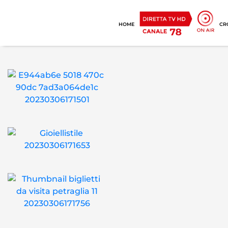
HOME
CR