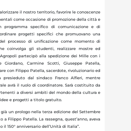
orizzare il nostro territorio, favorire le conoscenze
gimentali come occasione di promozione della città e
 un programma specifico di comunicazione e di
oordinare progetti specifici che promuovano una
i del processo di unificazione come momento di
he coinvolga gli studenti, realizzare mostre ed
gropoli partecipò alla spedizione dei Mille con i
e Giordano, Carmine Scotti, Giuseppe Patella,
re con Filippo Patella, sacerdote, rivoluzionario ed
à presieduto dal sindaco Franco Alfieri, mentre
rale avrà il ruolo di coordinatore. Sarà costituito da
rtenenti a diversi ambiti del mondo della cultura e
idee e progetti a titolo gratuito.
 già un prologo nella terza edizione del Settembre
to a Filippo Patella. La rassegna, quest’anno, aveva
il 150° anniversario dell’Unità di Italia”.