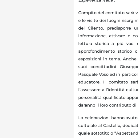
Compito del comitato sarà val
e le visite dei luoghi risor
del Cilento, predisporre
informazione, attivare e c
lettura storica a più voc
approfondimento storico c
esposizioni in tema.
Anche A
suoi concittadini Giusepp
Pasquale Voso ed in particola
educatore.
Il comitato sar
l’assessore all’identità cultu
personalità qualificate appa
daranno il loro contributo di 
La celebrazioni hanno avuto
culturale al Castello, dedica
quale sottotitolo “Aspettando 