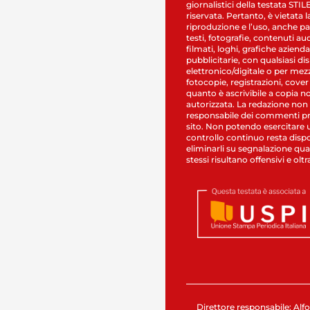
giornalistici della testata STI
riservata. Pertanto, è vietata l
riproduzione e l’uso, anche par
testi, fotografie, contenuti au
filmati, loghi, grafiche aziendal
pubblicitarie, con qualsiasi di
elettronico/digitale o per mez
fotocopie, registrazioni, cover
quanto è ascrivibile a copia n
autorizzata. La redazione non
responsabile dei commenti pr
sito. Non potendo esercitare 
controllo continuo resta dispo
eliminarli su segnalazione qual
stessi risultano offensivi e oltr
Direttore responsabile: Alfo