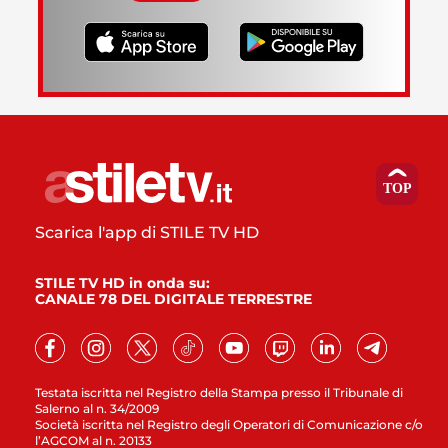
Scarica l'app di STILE TV HD
STILE TV HD in onda su:
CANALE 78 DEL DIGITALE TERRESTRE
Testata iscritta nel Registro della Stampa presso il Tribunale di
Salerno al n. 34/2009
Società iscritta nel Registro degli Operatori di Comunicazione c/o
l’AGCOM al n. 20133