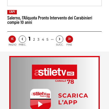
L'API
Salerno, l'Aliquota Pronto Intervento dei Carabinieri
compie 10 anni
«
»
‹
›
1
…
2
3
4
5
INIZIO
PREC.
SUCC.
FINE
SCARICA
L’APP