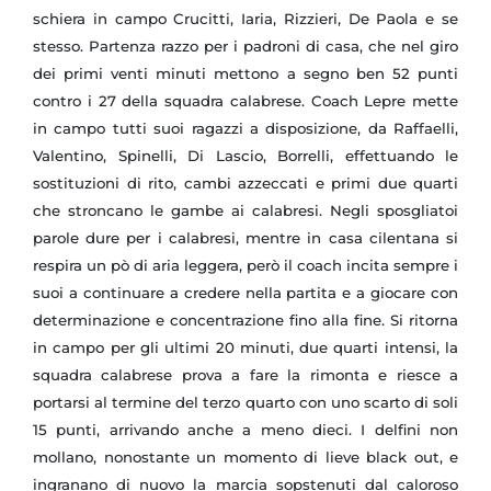
schiera in campo Crucitti, Iaria, Rizzieri, De Paola e se
stesso. Partenza razzo per i padroni di casa, che nel giro
dei primi venti minuti mettono a segno ben 52 punti
contro i 27 della squadra calabrese. Coach Lepre mette
in campo tutti suoi ragazzi a disposizione, da Raffaelli,
Valentino, Spinelli, Di Lascio, Borrelli, effettuando le
sostituzioni di rito, cambi azzeccati e primi due quarti
che stroncano le gambe ai calabresi. Negli sposgliatoi
parole dure per i calabresi, mentre in casa cilentana si
respira un pò di aria leggera, però il coach incita sempre i
suoi a continuare a credere nella partita e a giocare con
determinazione e concentrazione fino alla fine. Si ritorna
in campo per gli ultimi 20 minuti, due quarti intensi, la
squadra calabrese prova a fare la rimonta e riesce a
portarsi al termine del terzo quarto con uno scarto di soli
15 punti, arrivando anche a meno dieci. I delfini non
mollano, nonostante un momento di lieve black out, e
ingranano di nuovo la marcia sopstenuti dal caloroso