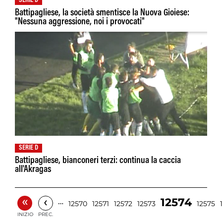
SERIE D
Battipagliese, la società smentisce la Nuova Gioiese:
"Nessuna aggressione, noi i provocati"
SERIE D
Battipagliese, bianconeri terzi: continua la caccia
all'Akragas
«
‹
12574
…
12570
12571
12572
12573
12575
INIZIO
PREC.