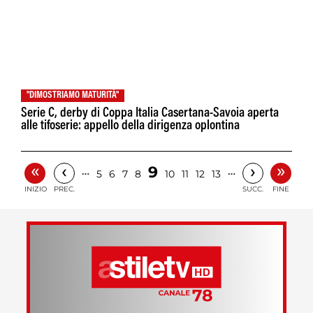
"DIMOSTRIAMO MATURITÀ"
Serie C, derby di Coppa Italia Casertana-Savoia aperta
alle tifoserie: appello della dirigenza oplontina
«
»
‹
›
9
…
…
5
6
7
8
10
11
12
13
INIZIO
PREC.
SUCC.
FINE