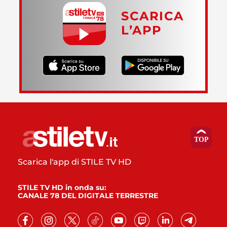
SCARICA
L’APP
Scarica l'app di STILE TV HD
STILE TV HD in onda su:
CANALE 78 DEL DIGITALE TERRESTRE