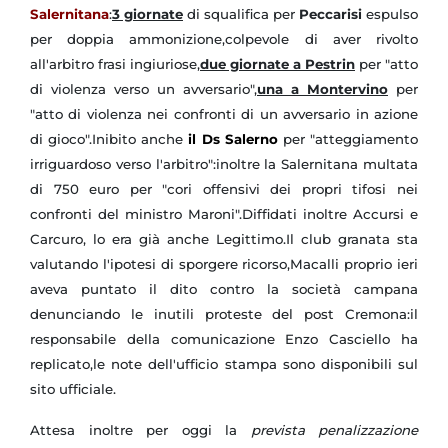
Salernitana
:
3 giornate
di squalifica per
Peccarisi
espulso
per doppia ammonizione,colpevole di aver rivolto
all'arbitro frasi ingiuriose,
due giornate a Pestrin
per "atto
di violenza verso un avversario",
una a Montervino
per
"atto di violenza nei confronti di un avversario in azione
di gioco".Inibito anche
il Ds Salerno
per "atteggiamento
irriguardoso verso l'arbitro":inoltre la Salernitana multata
di 750 euro per "cori offensivi dei propri tifosi nei
confronti del ministro Maroni".Diffidati inoltre Accursi e
Carcuro, lo era già anche Legittimo.Il club granata sta
valutando l'ipotesi di sporgere ricorso,Macalli proprio ieri
aveva puntato il dito contro la società campana
denunciando le inutili proteste del post Cremona:il
responsabile della comunicazione Enzo Casciello ha
replicato,le note dell'ufficio stampa sono disponibili sul
sito ufficiale.
Attesa inoltre per oggi la
prevista penalizzazione