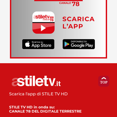
SCARICA
L’APP
Scarica l'app di STILE TV HD
STILE TV HD in onda su:
CANALE 78 DEL DIGITALE TERRESTRE