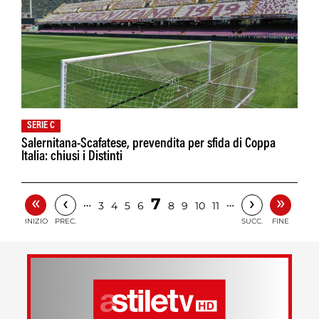
SERIE C
Salernitana-Scafatese, prevendita per sfida di Coppa
Italia: chiusi i Distinti
«
»
‹
›
7
…
…
3
4
5
6
8
9
10
11
INIZIO
PREC.
SUCC.
FINE