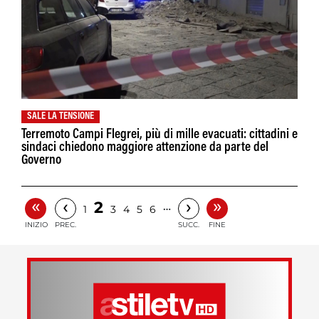
SALE LA TENSIONE
Terremoto Campi Flegrei, più di mille evacuati: cittadini e
sindaci chiedono maggiore attenzione da parte del
Governo
«
»
‹
›
2
…
1
3
4
5
6
INIZIO
PREC.
SUCC.
FINE