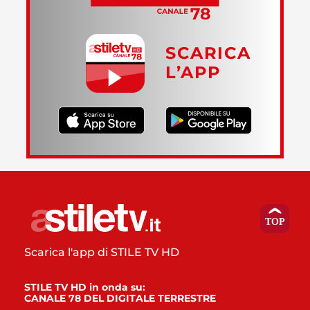
SCARICA
L’APP
Scarica l'app di STILE TV HD
STILE TV HD in onda su:
CANALE 78 DEL DIGITALE TERRESTRE