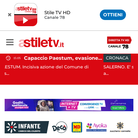
Stile TV HD
OTTIENI
Canale 78
Capaccio Paestum, evasione tassa di soggiorno: scoperte 49 strutture fantasma, elevate 132 sanzioni
CRONACA
13:55
ione del Comune di
SALERNO. E' stato scoperto solo all'
a...