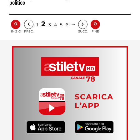
politico
«
»
‹
›
2
…
1
3
4
5
6
INIZIO
PREC.
SUCC.
FINE
SCARICA
L’APP