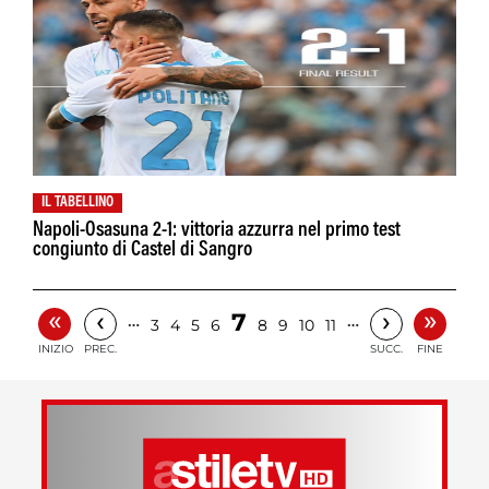
IL TABELLINO
Napoli-Osasuna 2-1: vittoria azzurra nel primo test
congiunto di Castel di Sangro
«
»
‹
›
7
…
…
3
4
5
6
8
9
10
11
INIZIO
PREC.
SUCC.
FINE