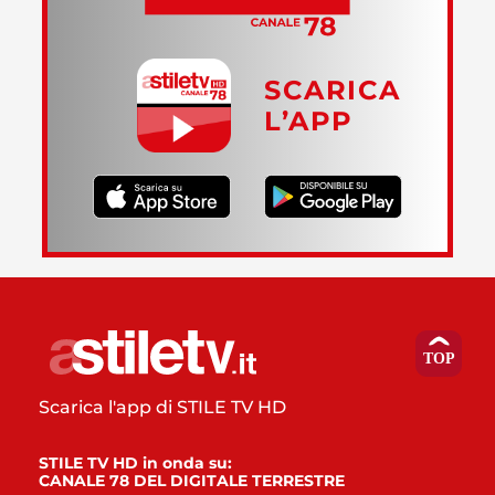
SCARICA
L’APP
Scarica l'app di STILE TV HD
STILE TV HD in onda su:
CANALE 78 DEL DIGITALE TERRESTRE