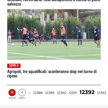
Gelbison, l'avversaria: Real Metapontino a caccia di punti
salvezza
SERIE D
Agropoli, tre squalificati: sconteranno stop nel turno di
riposo
«
‹
12392
…
12388
12389
12390
12391
12393
INIZIO
PREC.