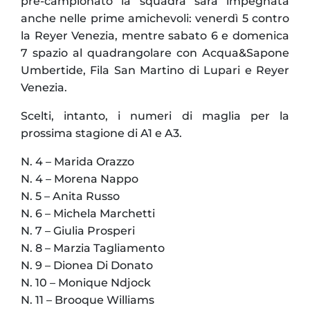
pre-campionato la squadra sarà impegnata
anche nelle prime amichevoli: venerdì 5 contro
la Reyer Venezia, mentre sabato 6 e domenica
7 spazio al quadrangolare con Acqua&Sapone
Umbertide, Fila San Martino di Lupari e Reyer
Venezia.
Scelti, intanto, i numeri di maglia per la
prossima stagione di A1 e A3.
N. 4 – Marida Orazzo
N. 4 – Morena Nappo
N. 5 – Anita Russo
N. 6 – Michela Marchetti
N. 7 – Giulia Prosperi
N. 8 – Marzia Tagliamento
N. 9 – Dionea Di Donato
N. 10 – Monique Ndjock
N. 11 – Brooque Williams