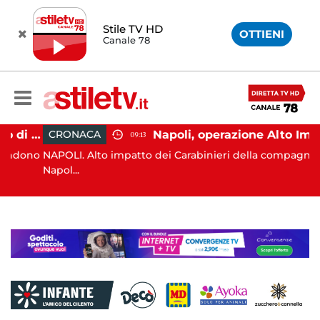
Stile TV HD
OTTIENI
Canale 78
Aversa, abbandono illecito di rifiuti: uomo sorpreso dai carabinieri
Napoli, operazione Alto Impatto: trovate 252 dosi di droga
CRONACA
09:13
ono
NAPOLI. Alto impatto dei Carabinieri della compagnia di
Napol...