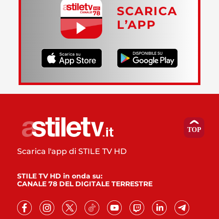
SCARICA
L’APP
Scarica l'app di STILE TV HD
STILE TV HD in onda su:
CANALE 78 DEL DIGITALE TERRESTRE