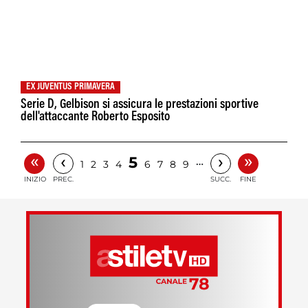
EX JUVENTUS PRIMAVERA
Serie D, Gelbison si assicura le prestazioni sportive
dell'attaccante Roberto Esposito
«
»
‹
›
5
…
1
2
3
4
6
7
8
9
INIZIO
PREC.
SUCC.
FINE