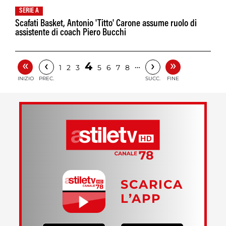
SERIE A
Scafati Basket, Antonio 'Titto' Carone assume ruolo di
assistente di coach Piero Bucchi
«
»
‹
›
4
…
1
2
3
5
6
7
8
INIZIO
PREC.
SUCC.
FINE
SCARICA
L’APP