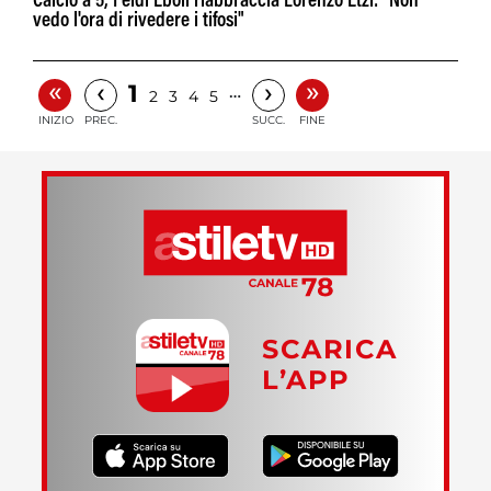
Calcio a 5, Feldi Eboli riabbraccia Lorenzo Etzi: "Non
vedo l'ora di rivedere i tifosi"
«
»
‹
›
1
…
2
3
4
5
INIZIO
PREC.
SUCC.
FINE
SCARICA
L’APP