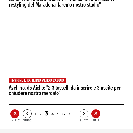
restyling del Maradona, faremo nostro stadio"
INSIGNE E PATIERNO VERSO L'ADDIO
Avellino, ds Aiello: "2-3 tasselli da inserire e 3 uscite per
chiudere nostro mercato"
«
»
‹
›
3
…
1
2
4
5
6
7
INIZIO
PREC.
SUCC.
FINE