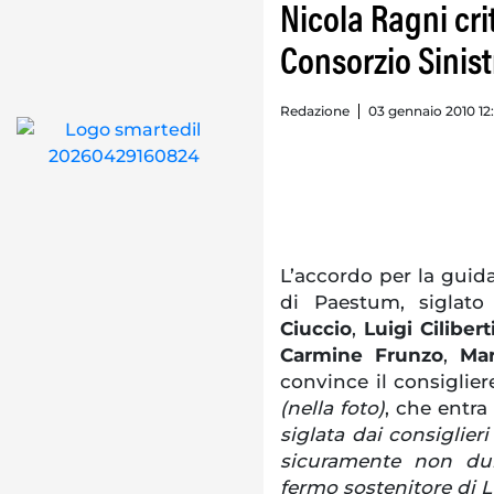
Nicola Ragni cri
Consorzio Sinist
Redazione
03 gennaio 2010 12
L’accordo per la guida
di Paestum, siglato 
Ciuccio
,
Luigi Cilibert
Carmine Frunzo
,
Mar
convince il consigli
(nella foto)
, che entr
siglata dai consiglier
sicuramente non dur
fermo sostenitore di Lu