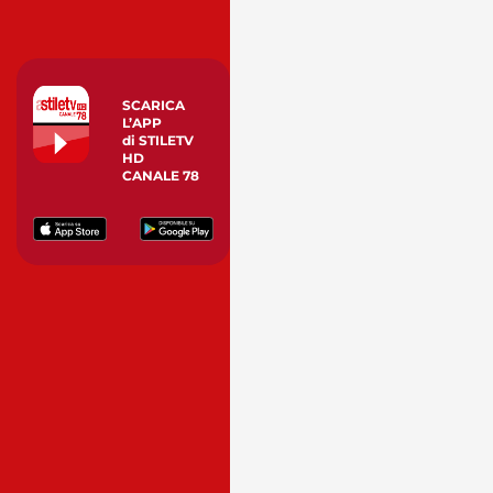
SCARICA
L’APP
di STILETV
HD
CANALE 78