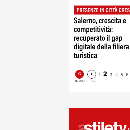
PRESENZE IN CITTÀ CRES
Salerno, crescita e
competitività:
recuperato il gap
digitale della filiera
turistica
«
‹
2
1
3
4
5
6
INIZIO
PREC.