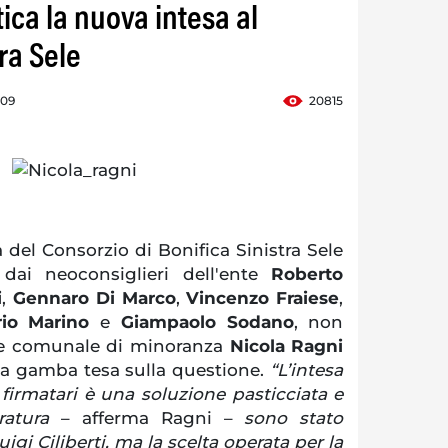
tica la nuova intesa al
ra Sele
:09
20815
 del Consorzio di Bonifica Sinistra Sele
dai neoconsiglieri dell'ente
Roberto
i
,
Gennaro Di Marco
,
Vincenzo Fraiese
,
io Marino
e
Giampaolo Sodano
, non
ere comunale di minoranza
Nicola Ragni
a a gamba tesa sulla questione.
“L’intesa
i firmatari è una soluzione pasticciata e
atura
– afferma Ragni –
sono stato
igi Ciliberti, ma la scelta operata per la