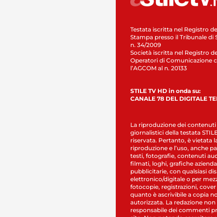
Testata iscritta nel Registro de
Stampa presso il Tribunale di 
n. 34/2009
Società iscritta nel Registro de
Operatori di Comunicazione c
l’AGCOM al n. 20133
STILE TV HD in onda su:
CANALE 78 DEL DIGITALE T
La riproduzione dei contenuti
giornalistici della testata STI
riservata. Pertanto, è vietata l
riproduzione e l’uso, anche par
testi, fotografie, contenuti au
filmati, loghi, grafiche aziendal
pubblicitarie, con qualsiasi di
elettronico/digitale o per mez
fotocopie, registrazioni, cover
quanto è ascrivibile a copia n
autorizzata. La redazione non
responsabile dei commenti pr