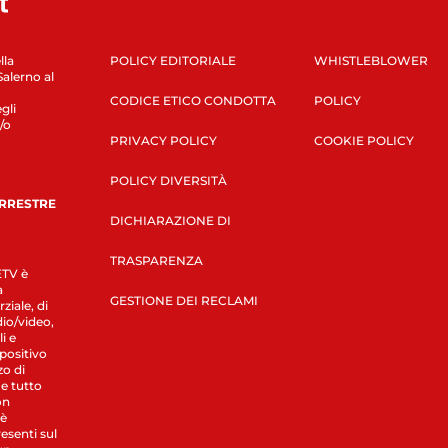
lla
POLICY EDITORIALE
WHISTLEBLOWER
Salerno al
CODICE ETICO CONDOTTA
POLICY
gli
/o
PRIVACY POLICY
COOKIE POLICY
POLICY DIVERSITÀ
ERRESTRE
DICHIARAZIONE DI
TRASPARENZA
LETV è
a
GESTIONE DEI RECLAMI
ziale, di
dio/video,
i e
spositivo
zo di
 e tutto
on
 è
esenti sul