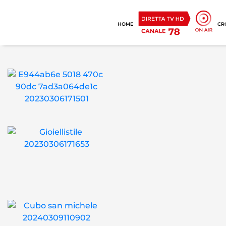
HOME
CR