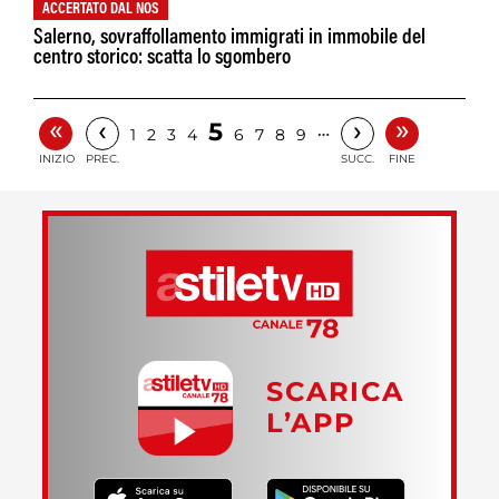
ACCERTATO DAL NOS
Salerno, sovraffollamento immigrati in immobile del
centro storico: scatta lo sgombero
«
»
‹
›
5
…
1
2
3
4
6
7
8
9
INIZIO
PREC.
SUCC.
FINE
SCARICA
L’APP