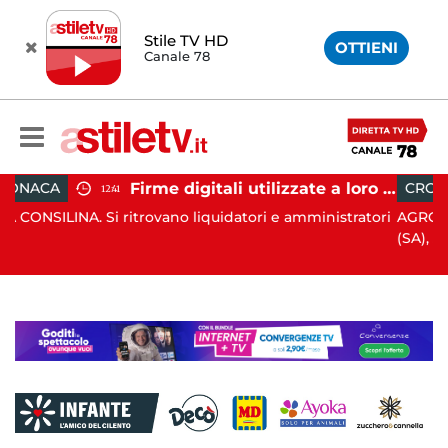
Stile TV HD
OTTIENI
Canale 78
Firme digitali utilizzate a loro insaputa: 9 indagati nel Vallo di Diano
CRONACA
11:33
vano liquidatori e amministratori
AGROPOLI. Nella notte del 6
(SA), ...