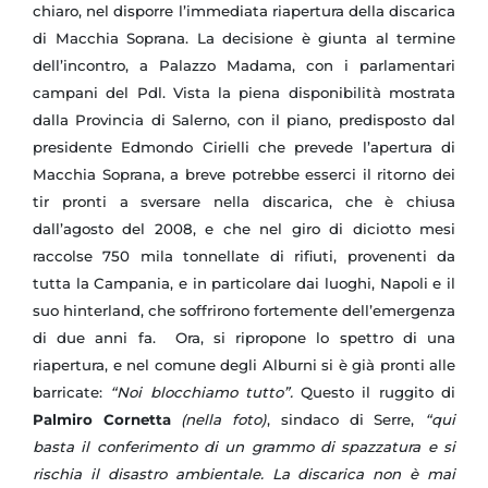
chiaro, nel disporre l’immediata riapertura della discarica
di Macchia Soprana. La decisione è giunta al termine
dell’incontro, a Palazzo Madama, con i parlamentari
campani del Pdl. Vista la piena disponibilità mostrata
dalla Provincia di Salerno, con il piano, predisposto dal
presidente Edmondo Cirielli che prevede l’apertura di
Macchia Soprana, a breve potrebbe esserci il ritorno dei
tir pronti a sversare nella discarica, che è chiusa
dall’agosto del 2008, e che nel giro di diciotto mesi
raccolse 750 mila tonnellate di rifiuti, provenenti da
tutta la Campania, e in particolare dai luoghi, Napoli e il
suo hinterland, che soffrirono fortemente dell’emergenza
di due anni fa. Ora, si ripropone lo spettro di una
riapertura, e nel comune degli Alburni si è già pronti alle
barricate:
“Noi blocchiamo tutto”.
Questo il ruggito di
Palmiro Cornetta
(nella foto)
, sindaco di Serre,
“qui
basta il conferimento di un grammo di spazzatura e si
rischia il disastro ambientale. La discarica non è mai