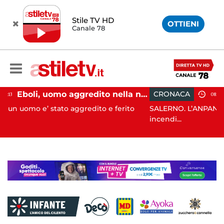
Stile TV HD
OTTIENI
Canale 78
Eboli, uomo aggredito nella notte: indagini in corso
CRONACA
08:09
aggredito e ferito
SALERNO. L’ANPANA OFFICIAL ODV ha seg
incendi...