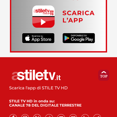
SCARICA
L’APP
Scarica l'app di STILE TV HD
STILE TV HD in onda su:
CANALE 78 DEL DIGITALE TERRESTRE