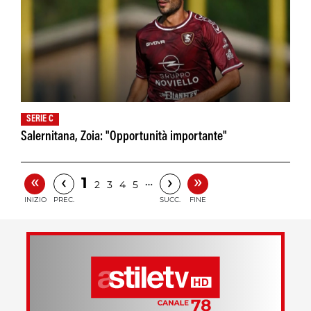
SERIE C
Salernitana, Zoia: "Opportunità importante"
«
»
‹
›
1
…
2
3
4
5
INIZIO
PREC.
SUCC.
FINE