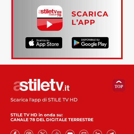
SCARICA
L’APP
Scarica l'app di STILE TV HD
STILE TV HD in onda su:
CANALE 78 DEL DIGITALE TERRESTRE