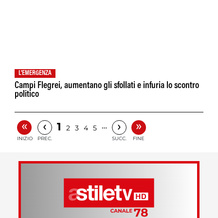
L'EMERGENZA
Campi Flegrei, aumentano gli sfollati e infuria lo scontro
politico
«
»
‹
›
1
…
2
3
4
5
INIZIO
PREC.
SUCC.
FINE