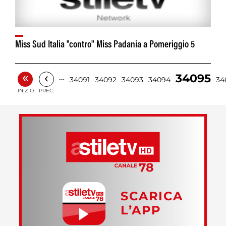
Miss Sud Italia "contro" Miss Padania a Pomeriggio 5
«
‹
34095
…
34091
34092
34093
34094
34
INIZIO
PREC.
SCARICA
L’APP