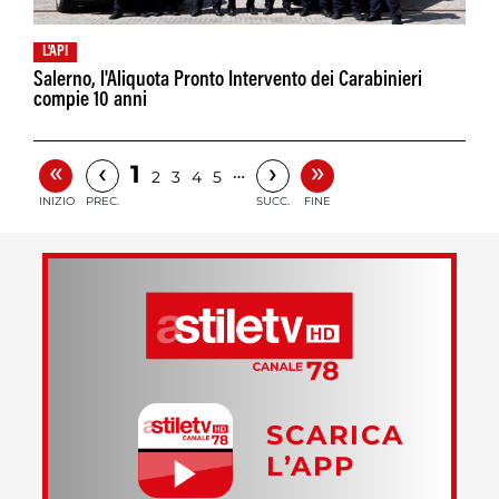
L'API
Salerno, l'Aliquota Pronto Intervento dei Carabinieri
compie 10 anni
«
»
‹
›
1
…
2
3
4
5
INIZIO
PREC.
SUCC.
FINE
SCARICA
L’APP