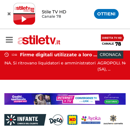
Stile TV HD
OTTIENI
Canale 78
Firme digitali utilizzate a loro insaputa: 9 indagati nel Vallo di Diano
CRONACA
11:33
idatori e amministratori
AGROPOLI. Nella notte del 6 agosto sc
(SA), ...