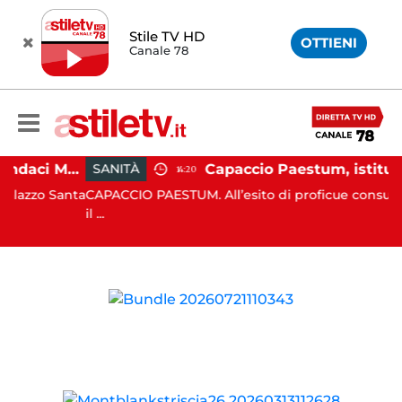
Stile TV HD
OTTIENI
Canale 78
Ospedale di Agropoli, sindaci Mutalipassi e Rizzo incontrano Fico: “Intesa per potenziare servizi”
SANITÀ
14:20
zzo Santa
CAPACCIO PAESTUM. All’esito di proficue consultazioni
il ...