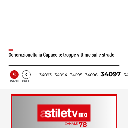
GenerazioneItalia Capaccio: troppe vittime sulle strade
«
‹
34097
…
34093
34094
34095
34096
3
INIZIO
PREC.