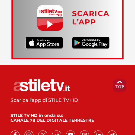
SCARICA
L’APP
Scarica l'app di STILE TV HD
STILE TV HD in onda su:
CANALE 78 DEL DIGITALE TERRESTRE