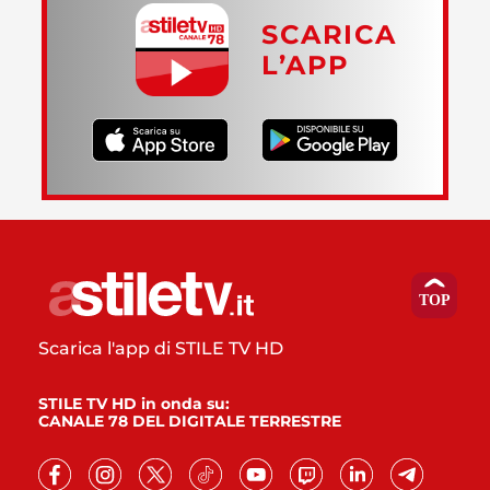
SCARICA
L’APP
Scarica l'app di STILE TV HD
STILE TV HD in onda su:
CANALE 78 DEL DIGITALE TERRESTRE