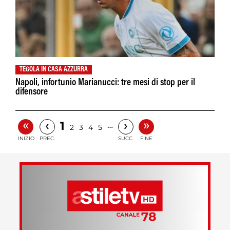
TEGOLA IN CASA AZZURRA
Napoli, infortunio Marianucci: tre mesi di stop per il
difensore
«
»
‹
›
1
…
2
3
4
5
INIZIO
PREC.
SUCC.
FINE